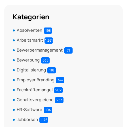
Kategorien
Absolventen
198
Arbeitsmarkt
1.261
Bewerbermanagement
71
Bewerbung
638
Digitalisierung
118
Employer Branding
344
Fachkräftemangel
202
Gehaltsvergleiche
253
HR-Software
194
Jobbörsen
1.176