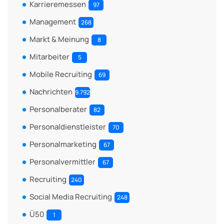
Karrieremessen
97
Management
268
Markt & Meinung
8
Mitarbeiter
5
Mobile Recruiting
69
Nachrichten
9.792
Personalberater
82
Personaldienstleister
70
Personalmarketing
67
Personalvermittler
67
Recruiting
240
Social Media Recruiting
248
Ü50
1