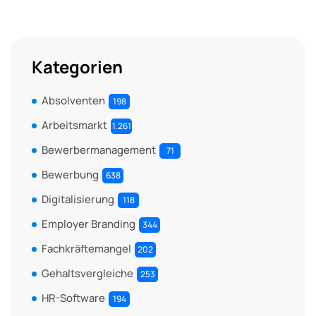
Kategorien
Absolventen
198
Arbeitsmarkt
1.261
Bewerbermanagement
71
Bewerbung
638
Digitalisierung
118
Employer Branding
344
Fachkräftemangel
202
Gehaltsvergleiche
253
HR-Software
194