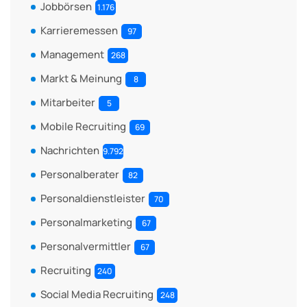
Jobbörsen
1.176
Karrieremessen
97
Management
268
Markt & Meinung
8
Mitarbeiter
5
Mobile Recruiting
69
Nachrichten
9.792
Personalberater
82
Personaldienstleister
70
Personalmarketing
67
Personalvermittler
67
Recruiting
240
Social Media Recruiting
248