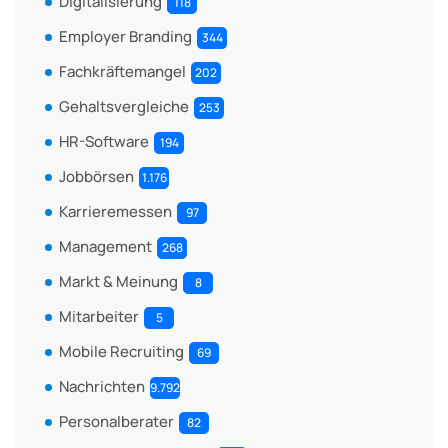
Digitalisierung
118
Employer Branding
344
Fachkräftemangel
202
Gehaltsvergleiche
253
HR-Software
194
Jobbörsen
1.176
Karrieremessen
97
Management
268
Markt & Meinung
8
Mitarbeiter
5
Mobile Recruiting
69
Nachrichten
9.792
Personalberater
82