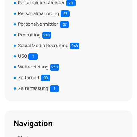
Personaldienstleister
70
Personalmarketing
67
Personalvermittler
67
Recruiting
240
Social Media Recruiting
248
Ü50
1
Weiterbildung
240
Zeitarbeit
90
Zeiterfassung
1
Navigation