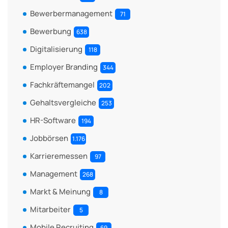
Bewerbermanagement
71
Bewerbung
638
Digitalisierung
118
Employer Branding
344
Fachkräftemangel
202
Gehaltsvergleiche
253
HR-Software
194
Jobbörsen
1.176
Karrieremessen
97
Management
268
Markt & Meinung
8
Mitarbeiter
5
Mobile Recruiting
69