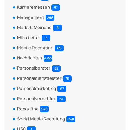
Karrieremessen
97
Management
268
Markt & Meinung
8
Mitarbeiter
5
Mobile Recruiting
69
Nachrichten
9.792
Personalberater
82
Personaldienstleister
70
Personalmarketing
67
Personalvermittler
67
Recruiting
240
Social Media Recruiting
248
Ü50
1