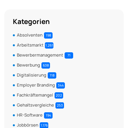
Kategorien
Absolventen
198
Arbeitsmarkt
1.261
Bewerbermanagement
71
Bewerbung
638
Digitalisierung
118
Employer Branding
344
Fachkräftemangel
202
Gehaltsvergleiche
253
HR-Software
194
Jobbörsen
1.176