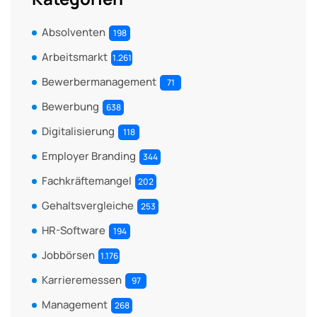
Absolventen
198
Arbeitsmarkt
1.261
Bewerbermanagement
71
Bewerbung
638
Digitalisierung
118
Employer Branding
344
Fachkräftemangel
202
Gehaltsvergleiche
253
HR-Software
194
Jobbörsen
1.176
Karrieremessen
97
Management
268