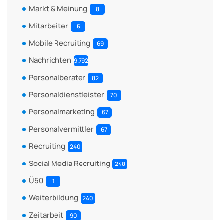
Markt & Meinung
8
Mitarbeiter
5
Mobile Recruiting
69
Nachrichten
9.792
Personalberater
82
Personaldienstleister
70
Personalmarketing
67
Personalvermittler
67
Recruiting
240
Social Media Recruiting
248
Ü50
1
Weiterbildung
240
Zeitarbeit
90