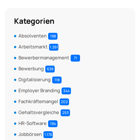
Kategorien
Absolventen
198
Arbeitsmarkt
1.261
Bewerbermanagement
71
Bewerbung
638
Digitalisierung
118
Employer Branding
344
Fachkräftemangel
202
Gehaltsvergleiche
253
HR-Software
194
Jobbörsen
1.176