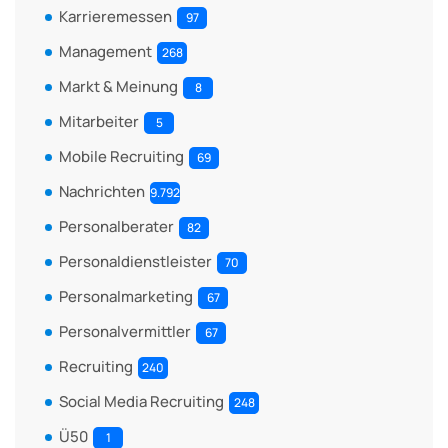
Karrieremessen
97
Management
268
Markt & Meinung
8
Mitarbeiter
5
Mobile Recruiting
69
Nachrichten
9.792
Personalberater
82
Personaldienstleister
70
Personalmarketing
67
Personalvermittler
67
Recruiting
240
Social Media Recruiting
248
Ü50
1