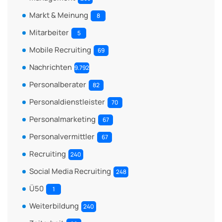
Markt & Meinung
8
Mitarbeiter
5
Mobile Recruiting
69
Nachrichten
9.792
Personalberater
82
Personaldienstleister
70
Personalmarketing
67
Personalvermittler
67
Recruiting
240
Social Media Recruiting
248
Ü50
1
Weiterbildung
240