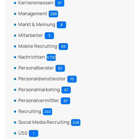
Karrieremessen
97
Management
268
Markt & Meinung
8
Mitarbeiter
5
Mobile Recruiting
69
Nachrichten
9.792
Personalberater
82
Personaldienstleister
70
Personalmarketing
67
Personalvermittler
67
Recruiting
240
Social Media Recruiting
248
Ü50
1