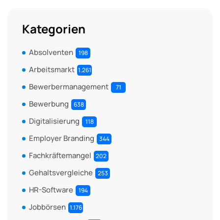
Kategorien
Absolventen
198
Arbeitsmarkt
1.261
Bewerbermanagement
71
Bewerbung
638
Digitalisierung
118
Employer Branding
344
Fachkräftemangel
202
Gehaltsvergleiche
253
HR-Software
194
Jobbörsen
1.176