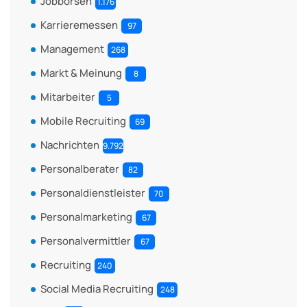
Jobbörsen
1.176
Karrieremessen
97
Management
268
Markt & Meinung
8
Mitarbeiter
5
Mobile Recruiting
69
Nachrichten
9.792
Personalberater
82
Personaldienstleister
70
Personalmarketing
67
Personalvermittler
67
Recruiting
240
Social Media Recruiting
248