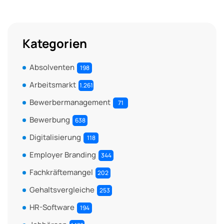
Kategorien
Absolventen
198
Arbeitsmarkt
1.261
Bewerbermanagement
71
Bewerbung
638
Digitalisierung
118
Employer Branding
344
Fachkräftemangel
202
Gehaltsvergleiche
253
HR-Software
194