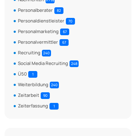
Personalberater
82
Personaldienstleister
70
Personalmarketing
67
Personalvermittler
67
Recruiting
240
Social Media Recruiting
248
Ü50
1
Weiterbildung
240
Zeitarbeit
90
Zeiterfassung
1