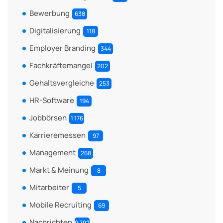
Bewerbung
638
Digitalisierung
118
Employer Branding
344
Fachkräftemangel
202
Gehaltsvergleiche
253
HR-Software
194
Jobbörsen
1.176
Karrieremessen
97
Management
268
Markt & Meinung
8
Mitarbeiter
5
Mobile Recruiting
69
Nachrichten
9.792