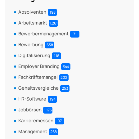
Absolventen
198
Arbeitsmarkt
1.261
Bewerbermanagement
71
Bewerbung
638
Digitalisierung
118
Employer Branding
344
Fachkräftemangel
202
Gehaltsvergleiche
253
HR-Software
194
Jobbörsen
1.176
Karrieremessen
97
Management
268