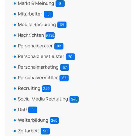
Markt & Meinung
8
Mitarbeiter
5
Mobile Recruiting
69
Nachrichten
9.792
Personalberater
82
Personaldienstleister
70
Personalmarketing
67
Personalvermittler
67
Recruiting
240
Social Media Recruiting
248
Ü50
1
Weiterbildung
240
Zeitarbeit
90