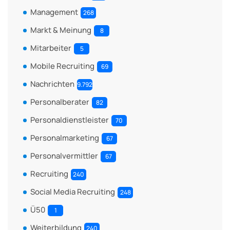
Management
268
Markt & Meinung
8
Mitarbeiter
5
Mobile Recruiting
69
Nachrichten
9.792
Personalberater
82
Personaldienstleister
70
Personalmarketing
67
Personalvermittler
67
Recruiting
240
Social Media Recruiting
248
Ü50
1
Weiterbildung
240