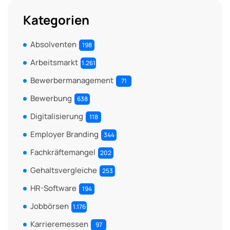
Kategorien
Absolventen
198
Arbeitsmarkt
1.261
Bewerbermanagement
71
Bewerbung
638
Digitalisierung
118
Employer Branding
344
Fachkräftemangel
202
Gehaltsvergleiche
253
HR-Software
194
Jobbörsen
1.176
Karrieremessen
97