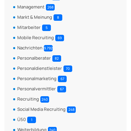
Management
268
Markt & Meinung
8
Mitarbeiter
5
Mobile Recruiting
69
Nachrichten
9.792
Personalberater
82
Personaldienstleister
70
Personalmarketing
67
Personalvermittler
67
Recruiting
240
Social Media Recruiting
248
Ü50
1
Weiterbildung
240