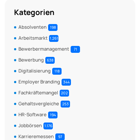
Kategorien
Absolventen
198
Arbeitsmarkt
1.261
Bewerbermanagement
71
Bewerbung
638
Digitalisierung
118
Employer Branding
344
Fachkräftemangel
202
Gehaltsvergleiche
253
HR-Software
194
Jobbörsen
1.176
Karrieremessen
97