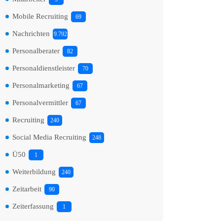
Mobile Recruiting
69
Nachrichten
9.792
Personalberater
82
Personaldienstleister
70
Personalmarketing
67
Personalvermittler
67
Recruiting
240
Social Media Recruiting
248
Ü50
1
Weiterbildung
240
Zeitarbeit
90
Zeiterfassung
1