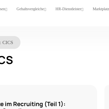
sen
Gehaltsvergleiche
HR-Dienstleister
Marktplat
t:
CICS
CS
 im Recruiting (Teil 1):