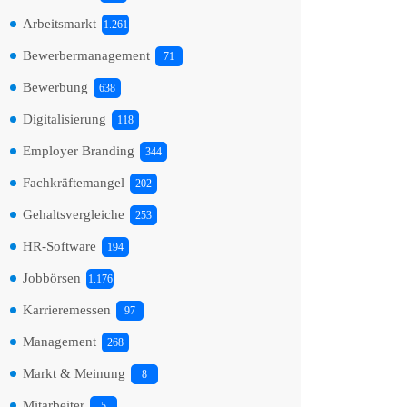
Arbeitsmarkt
1.261
Bewerbermanagement
71
Bewerbung
638
Digitalisierung
118
Employer Branding
344
Fachkräftemangel
202
Gehaltsvergleiche
253
HR-Software
194
Jobbörsen
1.176
Karrieremessen
97
Management
268
Markt & Meinung
8
Mitarbeiter
5