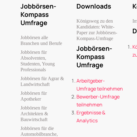
Jobbörsen-
Downloads
K
Kompass
Umfrage
Königsweg zu den
I
Kandidaten: White-
D
Paper zur Jobbörsen-
Jobbörsen alle
Kompass-Umfrage
Branchen und Berufe
K
Jobbörsen-
Jobbörsen für
z
Kompass
Absolventen,
Umfrage
Studenten, Young
Professionals
Jobbörsen für Agrar &
Arbeitgeber-
Landwirtschaft
Umfrage teilnehmen
Jobbörsen für
Bewerber-Umfrage
Apotheker
teilnehmen
Jobbörsen für
Ergebnisse &
Architekten &
Bauwirtschaft
Analytics
Jobbörsen für die
Automobilbranche,