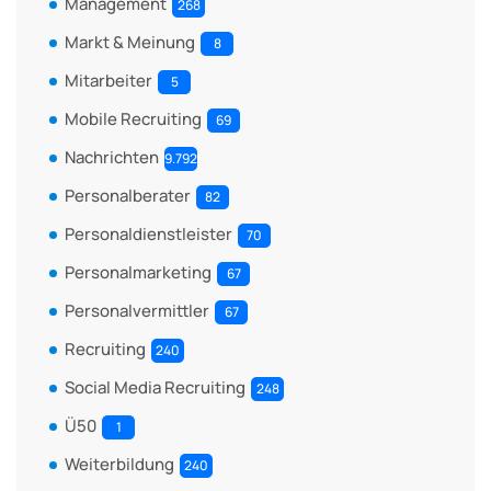
Management
268
Markt & Meinung
8
Mitarbeiter
5
Mobile Recruiting
69
Nachrichten
9.792
Personalberater
82
Personaldienstleister
70
Personalmarketing
67
Personalvermittler
67
Recruiting
240
Social Media Recruiting
248
Ü50
1
Weiterbildung
240