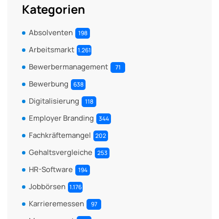
Kategorien
Absolventen
198
Arbeitsmarkt
1.261
Bewerbermanagement
71
Bewerbung
638
Digitalisierung
118
Employer Branding
344
Fachkräftemangel
202
Gehaltsvergleiche
253
HR-Software
194
Jobbörsen
1.176
Karrieremessen
97