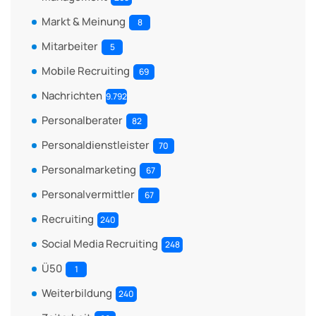
Markt & Meinung
8
Mitarbeiter
5
Mobile Recruiting
69
Nachrichten
9.792
Personalberater
82
Personaldienstleister
70
Personalmarketing
67
Personalvermittler
67
Recruiting
240
Social Media Recruiting
248
Ü50
1
Weiterbildung
240