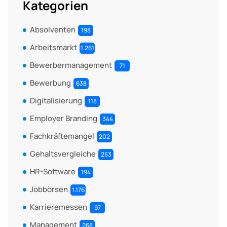
Kategorien
Absolventen
198
Arbeitsmarkt
1.261
Bewerbermanagement
71
Bewerbung
638
Digitalisierung
118
Employer Branding
344
Fachkräftemangel
202
Gehaltsvergleiche
253
HR-Software
194
Jobbörsen
1.176
Karrieremessen
97
Management
268