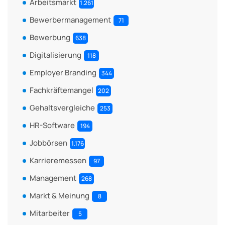
Arbeitsmarkt
1.261
Bewerbermanagement
71
Bewerbung
638
Digitalisierung
118
Employer Branding
344
Fachkräftemangel
202
Gehaltsvergleiche
253
HR-Software
194
Jobbörsen
1.176
Karrieremessen
97
Management
268
Markt & Meinung
8
Mitarbeiter
5