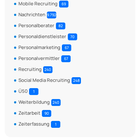
Mobile Recruiting
69
Nachrichten
9.792
Personalberater
82
Personaldienstleister
70
Personalmarketing
67
Personalvermittler
67
Recruiting
240
Social Media Recruiting
248
Ü50
1
Weiterbildung
240
Zeitarbeit
90
Zeiterfassung
1