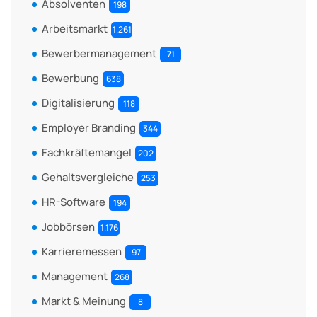
Absolventen
198
Arbeitsmarkt
1.261
Bewerbermanagement
71
Bewerbung
638
Digitalisierung
118
Employer Branding
344
Fachkräftemangel
202
Gehaltsvergleiche
253
HR-Software
194
Jobbörsen
1.176
Karrieremessen
97
Management
268
Markt & Meinung
8