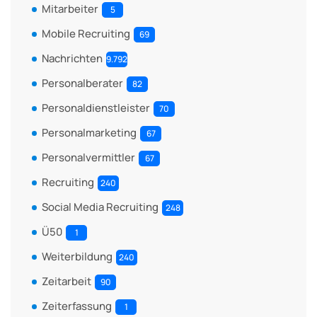
Mitarbeiter
5
Mobile Recruiting
69
Nachrichten
9.792
Personalberater
82
Personaldienstleister
70
Personalmarketing
67
Personalvermittler
67
Recruiting
240
Social Media Recruiting
248
Ü50
1
Weiterbildung
240
Zeitarbeit
90
Zeiterfassung
1