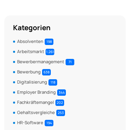
Kategorien
Absolventen
198
Arbeitsmarkt
1.261
Bewerbermanagement
71
Bewerbung
638
Digitalisierung
118
Employer Branding
344
Fachkräftemangel
202
Gehaltsvergleiche
253
HR-Software
194