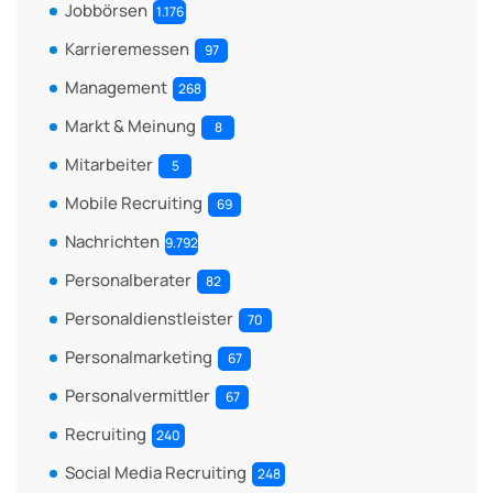
Jobbörsen
1.176
Karrieremessen
97
Management
268
Markt & Meinung
8
Mitarbeiter
5
Mobile Recruiting
69
Nachrichten
9.792
Personalberater
82
Personaldienstleister
70
Personalmarketing
67
Personalvermittler
67
Recruiting
240
Social Media Recruiting
248