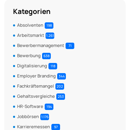
Kategorien
Absolventen
198
Arbeitsmarkt
1.261
Bewerbermanagement
71
Bewerbung
638
Digitalisierung
118
Employer Branding
344
Fachkräftemangel
202
Gehaltsvergleiche
253
HR-Software
194
Jobbörsen
1.176
Karrieremessen
97