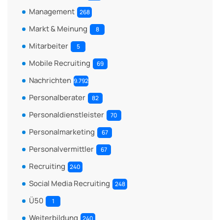
Management
268
Markt & Meinung
8
Mitarbeiter
5
Mobile Recruiting
69
Nachrichten
9.792
Personalberater
82
Personaldienstleister
70
Personalmarketing
67
Personalvermittler
67
Recruiting
240
Social Media Recruiting
248
Ü50
1
Weiterbildung
240