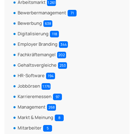
Arbeitsmarkt
1.261
Bewerbermanagement
71
Bewerbung
638
Digitalisierung
118
Employer Branding
344
Fachkräftemangel
202
Gehaltsvergleiche
253
HR-Software
194
Jobbörsen
1.176
Karrieremessen
97
Management
268
Markt & Meinung
8
Mitarbeiter
5