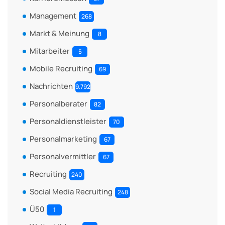
Management
268
Markt & Meinung
8
Mitarbeiter
5
Mobile Recruiting
69
Nachrichten
9.792
Personalberater
82
Personaldienstleister
70
Personalmarketing
67
Personalvermittler
67
Recruiting
240
Social Media Recruiting
248
Ü50
1