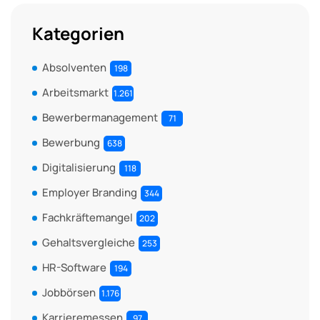
Kategorien
Absolventen
198
Arbeitsmarkt
1.261
Bewerbermanagement
71
Bewerbung
638
Digitalisierung
118
Employer Branding
344
Fachkräftemangel
202
Gehaltsvergleiche
253
HR-Software
194
Jobbörsen
1.176
Karrieremessen
97