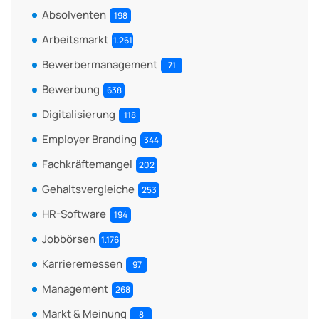
Absolventen
198
Arbeitsmarkt
1.261
Bewerbermanagement
71
Bewerbung
638
Digitalisierung
118
Employer Branding
344
Fachkräftemangel
202
Gehaltsvergleiche
253
HR-Software
194
Jobbörsen
1.176
Karrieremessen
97
Management
268
Markt & Meinung
8