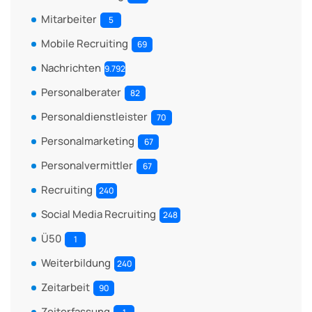
Mitarbeiter
5
Mobile Recruiting
69
Nachrichten
9.792
Personalberater
82
Personaldienstleister
70
Personalmarketing
67
Personalvermittler
67
Recruiting
240
Social Media Recruiting
248
Ü50
1
Weiterbildung
240
Zeitarbeit
90
Zeiterfassung