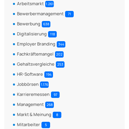
Arbeitsmarkt
1.261
Bewerbermanagement
71
Bewerbung
638
Digitalisierung
118
Employer Branding
344
Fachkräftemangel
202
Gehaltsvergleiche
253
HR-Software
194
Jobbörsen
1.176
Karrieremessen
97
Management
268
Markt & Meinung
8
Mitarbeiter
5