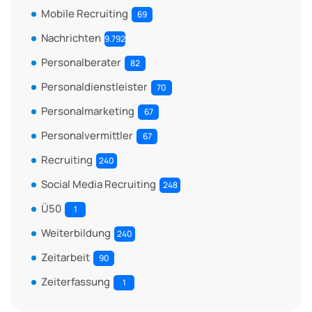
Mobile Recruiting
69
Nachrichten
9.792
Personalberater
82
Personaldienstleister
70
Personalmarketing
67
Personalvermittler
67
Recruiting
240
Social Media Recruiting
248
Ü50
1
Weiterbildung
240
Zeitarbeit
90
Zeiterfassung
1