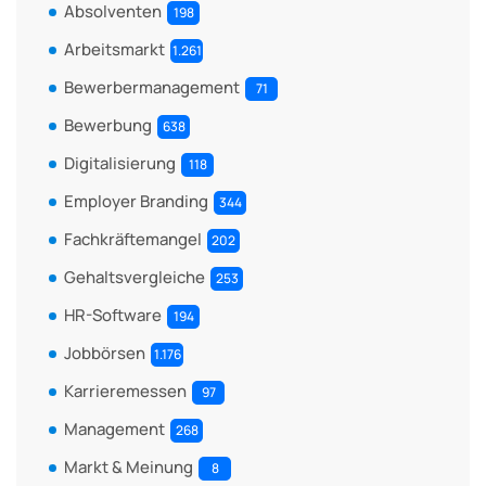
Absolventen
198
Arbeitsmarkt
1.261
Bewerbermanagement
71
Bewerbung
638
Digitalisierung
118
Employer Branding
344
Fachkräftemangel
202
Gehaltsvergleiche
253
HR-Software
194
Jobbörsen
1.176
Karrieremessen
97
Management
268
Markt & Meinung
8