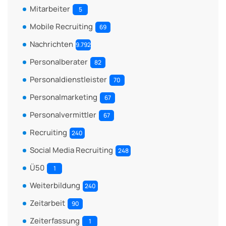
Mitarbeiter
5
Mobile Recruiting
69
Nachrichten
9.792
Personalberater
82
Personaldienstleister
70
Personalmarketing
67
Personalvermittler
67
Recruiting
240
Social Media Recruiting
248
Ü50
1
Weiterbildung
240
Zeitarbeit
90
Zeiterfassung
1