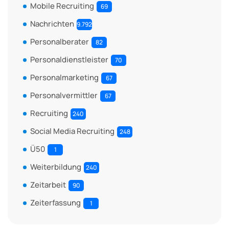
Mobile Recruiting
69
Nachrichten
9.792
Personalberater
82
Personaldienstleister
70
Personalmarketing
67
Personalvermittler
67
Recruiting
240
Social Media Recruiting
248
Ü50
1
Weiterbildung
240
Zeitarbeit
90
Zeiterfassung
1