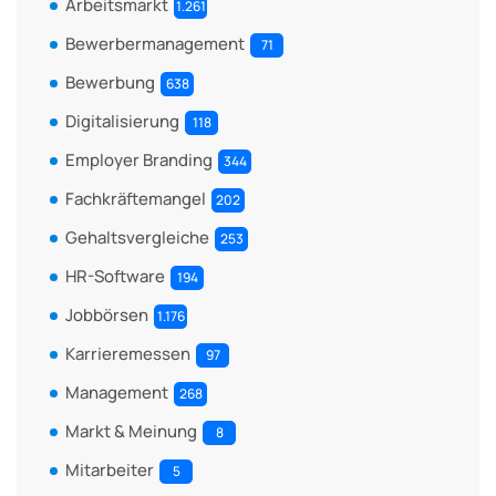
Arbeitsmarkt
1.261
Bewerbermanagement
71
Bewerbung
638
Digitalisierung
118
Employer Branding
344
Fachkräftemangel
202
Gehaltsvergleiche
253
HR-Software
194
Jobbörsen
1.176
Karrieremessen
97
Management
268
Markt & Meinung
8
Mitarbeiter
5