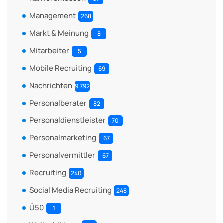
Management
268
Markt & Meinung
8
Mitarbeiter
5
Mobile Recruiting
69
Nachrichten
9.792
Personalberater
82
Personaldienstleister
70
Personalmarketing
67
Personalvermittler
67
Recruiting
240
Social Media Recruiting
248
Ü50
1