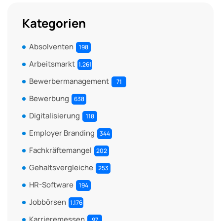
Kategorien
Absolventen
198
Arbeitsmarkt
1.261
Bewerbermanagement
71
Bewerbung
638
Digitalisierung
118
Employer Branding
344
Fachkräftemangel
202
Gehaltsvergleiche
253
HR-Software
194
Jobbörsen
1.176
Karrieremessen
97