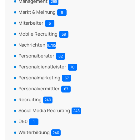
Management
268
Markt & Meinung
8
Mitarbeiter
5
Mobile Recruiting
69
Nachrichten
9.792
Personalberater
82
Personaldienstleister
70
Personalmarketing
67
Personalvermittler
67
Recruiting
240
Social Media Recruiting
248
Ü50
1
Weiterbildung
240