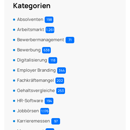
Kategorien
Absolventen
198
Arbeitsmarkt
1.261
Bewerbermanagement
71
Bewerbung
638
Digitalisierung
118
Employer Branding
344
Fachkräftemangel
202
Gehaltsvergleiche
253
HR-Software
194
Jobbörsen
1.176
Karrieremessen
97