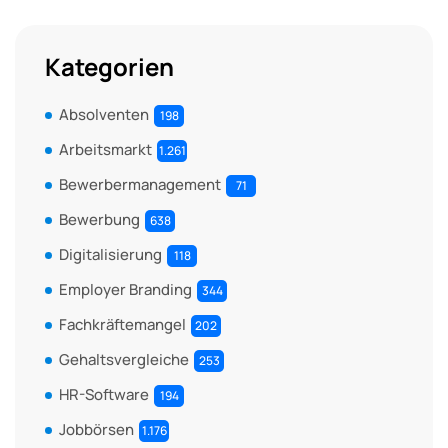
Kategorien
Absolventen
198
Arbeitsmarkt
1.261
Bewerbermanagement
71
Bewerbung
638
Digitalisierung
118
Employer Branding
344
Fachkräftemangel
202
Gehaltsvergleiche
253
HR-Software
194
Jobbörsen
1.176