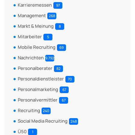
Karrieremessen
97
Management
268
Markt & Meinung
8
Mitarbeiter
5
Mobile Recruiting
69
Nachrichten
9.792
Personalberater
82
Personaldienstleister
70
Personalmarketing
67
Personalvermittler
67
Recruiting
240
Social Media Recruiting
248
Ü50
1