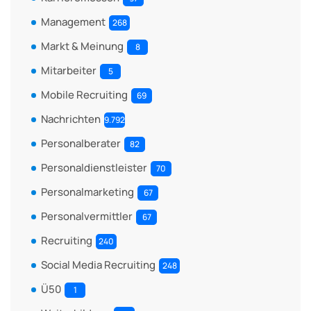
Management
268
Markt & Meinung
8
Mitarbeiter
5
Mobile Recruiting
69
Nachrichten
9.792
Personalberater
82
Personaldienstleister
70
Personalmarketing
67
Personalvermittler
67
Recruiting
240
Social Media Recruiting
248
Ü50
1