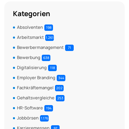
Kategorien
Absolventen
198
Arbeitsmarkt
1.261
Bewerbermanagement
71
Bewerbung
638
Digitalisierung
118
Employer Branding
344
Fachkräftemangel
202
Gehaltsvergleiche
253
HR-Software
194
Jobbörsen
1.176
Karrieremessen
97