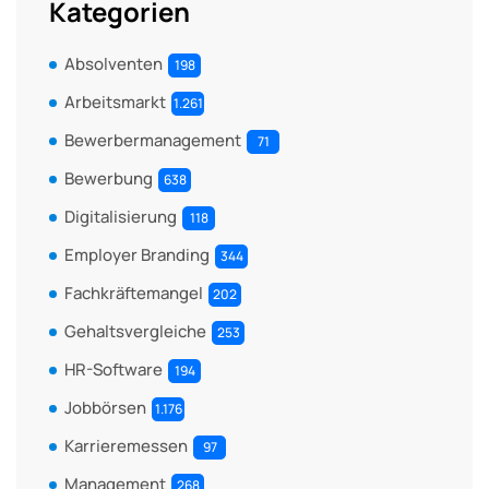
Kategorien
Absolventen
198
Arbeitsmarkt
1.261
Bewerbermanagement
71
Bewerbung
638
Digitalisierung
118
Employer Branding
344
Fachkräftemangel
202
Gehaltsvergleiche
253
HR-Software
194
Jobbörsen
1.176
Karrieremessen
97
Management
268