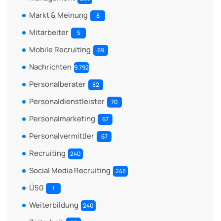
Markt & Meinung
8
Mitarbeiter
5
Mobile Recruiting
69
Nachrichten
9.792
Personalberater
82
Personaldienstleister
70
Personalmarketing
67
Personalvermittler
67
Recruiting
240
Social Media Recruiting
248
Ü50
1
Weiterbildung
240