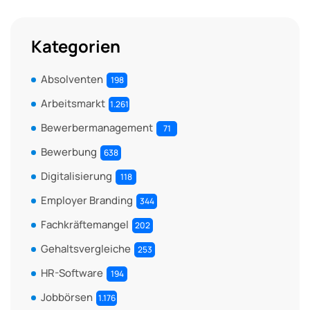
Kategorien
Absolventen
198
Arbeitsmarkt
1.261
Bewerbermanagement
71
Bewerbung
638
Digitalisierung
118
Employer Branding
344
Fachkräftemangel
202
Gehaltsvergleiche
253
HR-Software
194
Jobbörsen
1.176