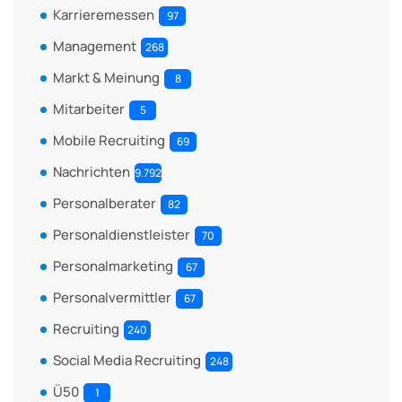
Karrieremessen
97
Management
268
Markt & Meinung
8
Mitarbeiter
5
Mobile Recruiting
69
Nachrichten
9.792
Personalberater
82
Personaldienstleister
70
Personalmarketing
67
Personalvermittler
67
Recruiting
240
Social Media Recruiting
248
Ü50
1