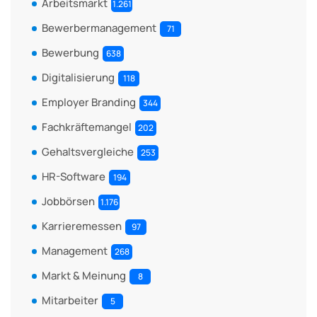
Arbeitsmarkt
1.261
Bewerbermanagement
71
Bewerbung
638
Digitalisierung
118
Employer Branding
344
Fachkräftemangel
202
Gehaltsvergleiche
253
HR-Software
194
Jobbörsen
1.176
Karrieremessen
97
Management
268
Markt & Meinung
8
Mitarbeiter
5