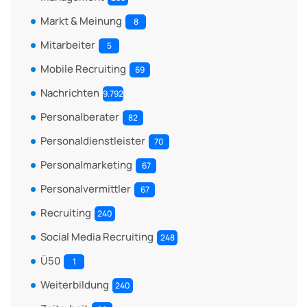
Markt & Meinung
8
Mitarbeiter
5
Mobile Recruiting
69
Nachrichten
9.792
Personalberater
82
Personaldienstleister
70
Personalmarketing
67
Personalvermittler
67
Recruiting
240
Social Media Recruiting
248
Ü50
1
Weiterbildung
240