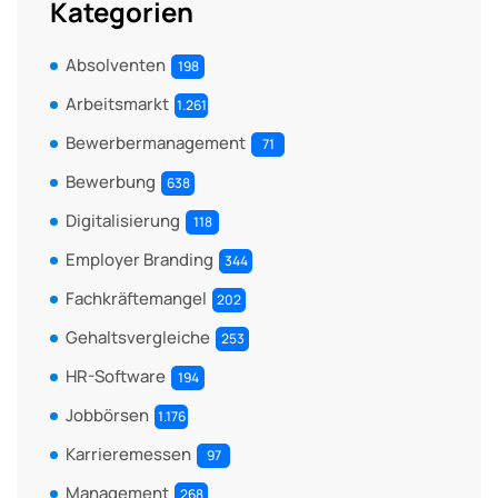
Kategorien
Absolventen
198
Arbeitsmarkt
1.261
Bewerbermanagement
71
Bewerbung
638
Digitalisierung
118
Employer Branding
344
Fachkräftemangel
202
Gehaltsvergleiche
253
HR-Software
194
Jobbörsen
1.176
Karrieremessen
97
Management
268