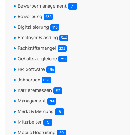
Bewerbermanagement
71
Bewerbung
638
Digitalisierung
118
Employer Branding
344
Fachkräftemangel
202
Gehaltsvergleiche
253
HR-Software
194
Jobbörsen
1.176
Karrieremessen
97
Management
268
Markt & Meinung
8
Mitarbeiter
5
Mobile Recruiting
69