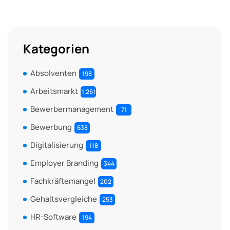
Kategorien
Absolventen
198
Arbeitsmarkt
1.261
Bewerbermanagement
71
Bewerbung
638
Digitalisierung
118
Employer Branding
344
Fachkräftemangel
202
Gehaltsvergleiche
253
HR-Software
194