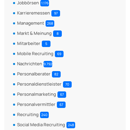
Jobbörsen
1.176
Karrieremessen
97
Management
268
Markt & Meinung
8
Mitarbeiter
5
Mobile Recruiting
69
Nachrichten
9.792
Personalberater
82
Personaldienstleister
70
Personalmarketing
67
Personalvermittler
67
Recruiting
240
Social Media Recruiting
248