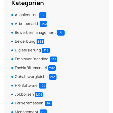
Kategorien
Absolventen
198
Arbeitsmarkt
1.261
Bewerbermanagement
71
Bewerbung
638
Digitalisierung
118
Employer Branding
344
Fachkräftemangel
202
Gehaltsvergleiche
253
HR-Software
194
Jobbörsen
1.176
Karrieremessen
97
Management
268