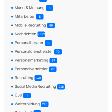
Markt & Meinung
8
Mitarbeiter
5
Mobile Recruiting
69
Nachrichten
9.792
Personalberater
82
Personaldienstleister
70
Personalmarketing
67
Personalvermittler
67
Recruiting
240
Social Media Recruiting
248
Ü50
1
Weiterbildung
240