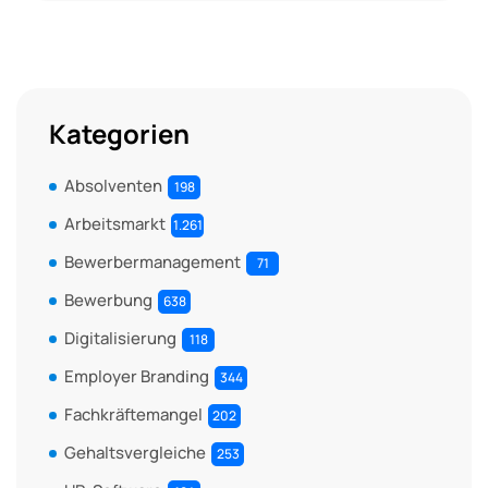
Kategorien
Absolventen
198
Arbeitsmarkt
1.261
Bewerbermanagement
71
Bewerbung
638
Digitalisierung
118
Employer Branding
344
Fachkräftemangel
202
Gehaltsvergleiche
253