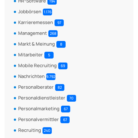
HR-Software
194
Jobbörsen
1.176
Karrieremessen
97
Management
268
Markt & Meinung
8
Mitarbeiter
5
Mobile Recruiting
69
Nachrichten
9.792
Personalberater
82
Personaldienstleister
70
Personalmarketing
67
Personalvermittler
67
Recruiting
240