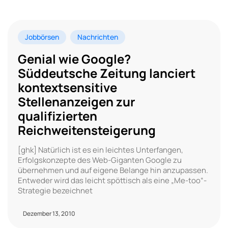
Jobbörsen
Nachrichten
Genial wie Google?
Süddeutsche Zeitung lanciert
kontextsensitive
Stellenanzeigen zur
qualifizierten
Reichweitensteigerung
[ghk] Natürlich ist es ein leichtes Unterfangen,
Erfolgskonzepte des Web-Giganten Google zu
übernehmen und auf eigene Belange hin anzupassen.
Entweder wird das leicht spöttisch als eine „Me-too“-
Strategie bezeichnet
Dezember 13, 2010