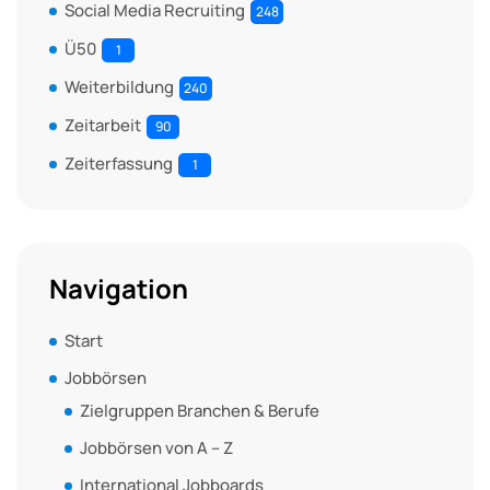
Social Media Recruiting
248
Ü50
1
Weiterbildung
240
Zeitarbeit
90
Zeiterfassung
1
Navigation
Start
Jobbörsen
Zielgruppen Branchen & Berufe
Jobbörsen von A – Z
International Jobboards