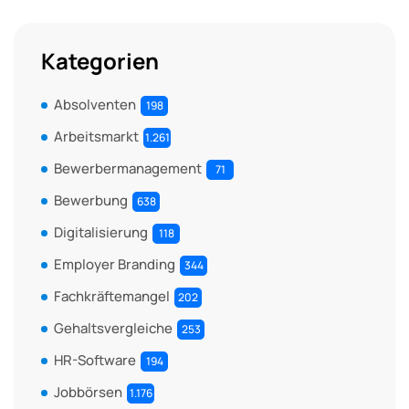
Kategorien
Absolventen
198
Arbeitsmarkt
1.261
Bewerbermanagement
71
Bewerbung
638
Digitalisierung
118
Employer Branding
344
Fachkräftemangel
202
Gehaltsvergleiche
253
HR-Software
194
Jobbörsen
1.176