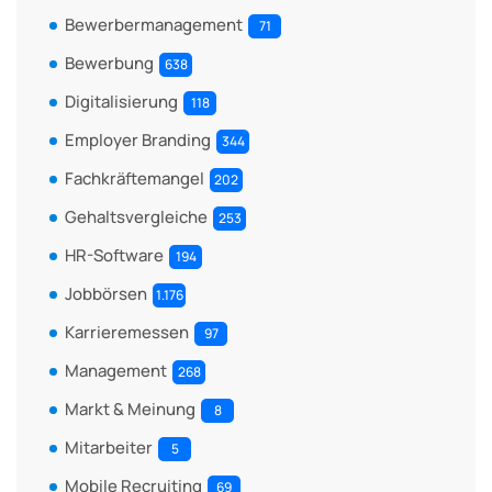
Bewerbermanagement
71
Bewerbung
638
Digitalisierung
118
Employer Branding
344
Fachkräftemangel
202
Gehaltsvergleiche
253
HR-Software
194
Jobbörsen
1.176
Karrieremessen
97
Management
268
Markt & Meinung
8
Mitarbeiter
5
Mobile Recruiting
69