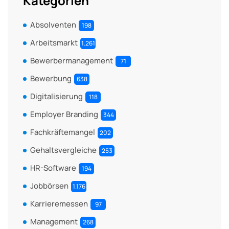
Kategorien
Absolventen
198
Arbeitsmarkt
1.261
Bewerbermanagement
71
Bewerbung
638
Digitalisierung
118
Employer Branding
344
Fachkräftemangel
202
Gehaltsvergleiche
253
HR-Software
194
Jobbörsen
1.176
Karrieremessen
97
Management
268