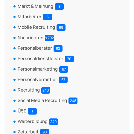
Markt & Meinung
8
Mitarbeiter
5
Mobile Recruiting
69
Nachrichten
9.792
Personalberater
82
Personaldienstleister
70
Personalmarketing
67
Personalvermittler
67
Recruiting
240
Social Media Recruiting
248
Ü50
1
Weiterbildung
240
Zeitarbeit
90