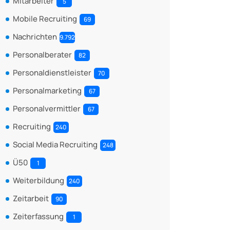
Mitarbeiter
5
Mobile Recruiting
69
Nachrichten
9.792
Personalberater
82
Personaldienstleister
70
Personalmarketing
67
Personalvermittler
67
Recruiting
240
Social Media Recruiting
248
Ü50
1
Weiterbildung
240
Zeitarbeit
90
Zeiterfassung
1