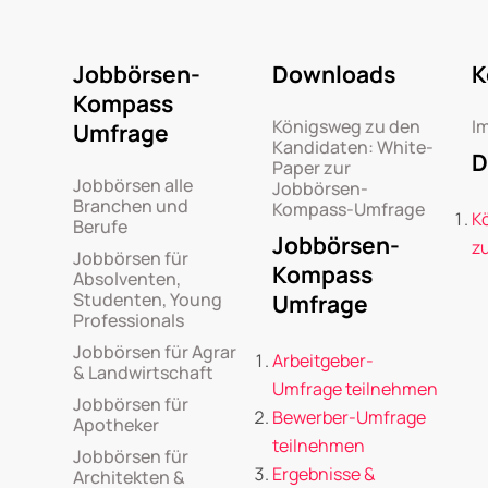
Jobbörsen-
Downloads
K
Kompass
Königsweg zu den
I
Umfrage
Kandidaten: White-
D
Paper zur
Jobbörsen alle
Jobbörsen-
Branchen und
Kompass-Umfrage
K
Berufe
Jobbörsen-
z
Jobbörsen für
Kompass
Absolventen,
Studenten, Young
Umfrage
Professionals
Jobbörsen für Agrar
Arbeitgeber-
& Landwirtschaft
Umfrage teilnehmen
Jobbörsen für
Bewerber-Umfrage
Apotheker
teilnehmen
Jobbörsen für
Ergebnisse &
Architekten &