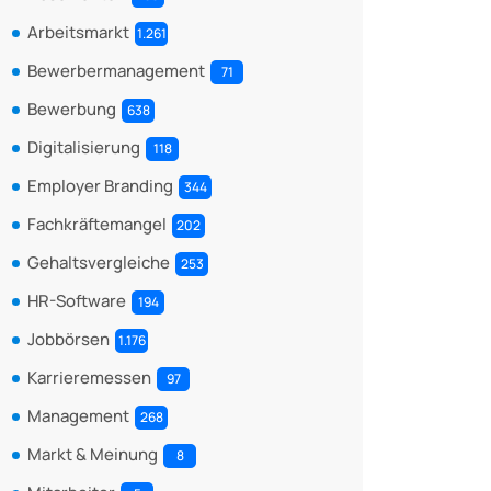
Arbeitsmarkt
1.261
Bewerbermanagement
71
Bewerbung
638
Digitalisierung
118
Employer Branding
344
Fachkräftemangel
202
Gehaltsvergleiche
253
HR-Software
194
Jobbörsen
1.176
Karrieremessen
97
Management
268
Markt & Meinung
8