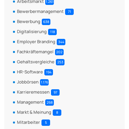
Arbeitsmarkt
1.261
Bewerbermanagement
71
Bewerbung
638
Digitalisierung
118
Employer Branding
344
Fachkräftemangel
202
Gehaltsvergleiche
253
HR-Software
194
Jobbörsen
1.176
Karrieremessen
97
Management
268
Markt & Meinung
8
Mitarbeiter
5