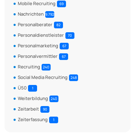
Mobile Recruiting
69
Nachrichten
9.792
Personalberater
82
Personaldienstleister
70
Personalmarketing
67
Personalvermittler
67
Recruiting
240
Social Media Recruiting
248
Ü50
1
Weiterbildung
240
Zeitarbeit
90
Zeiterfassung
1