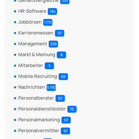
Gehaltsvergleiche
253
HR-Software
194
Jobbörsen
1.176
Karrieremessen
97
Management
268
Markt & Meinung
8
Mitarbeiter
5
Mobile Recruiting
69
Nachrichten
9.792
Personalberater
82
Personaldienstleister
70
Personalmarketing
67
Personalvermittler
67