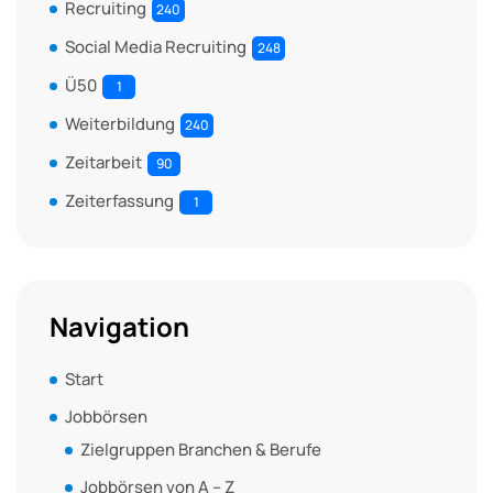
Recruiting
240
Social Media Recruiting
248
Ü50
1
Weiterbildung
240
Zeitarbeit
90
Zeiterfassung
1
Navigation
Start
Jobbörsen
Zielgruppen Branchen & Berufe
Jobbörsen von A – Z