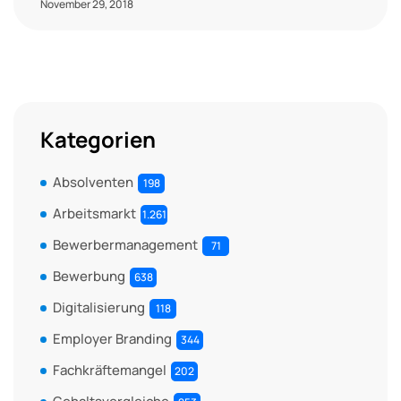
November 29, 2018
Kategorien
Absolventen
198
Arbeitsmarkt
1.261
Bewerbermanagement
71
Bewerbung
638
Digitalisierung
118
Employer Branding
344
Fachkräftemangel
202