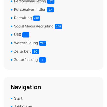
Personalmarketing
67
Personalvermittler
67
Recruiting
240
Social Media Recruiting
248
Ü50
1
Weiterbildung
240
Zeitarbeit
90
Zeiterfassung
1
Navigation
Start
Jobbörsen