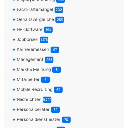
Fachkräftemangel
202
Gehaltsvergleiche
253
HR-Software
194
Jobbörsen
1.176
Karrieremessen
97
Management
268
Markt & Meinung
8
Mitarbeiter
5
Mobile Recruiting
69
Nachrichten
9.792
Personalberater
82
Personaldienstleister
70