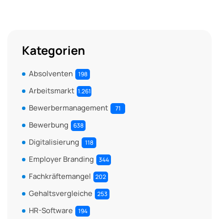
Kategorien
Absolventen
198
Arbeitsmarkt
1.261
Bewerbermanagement
71
Bewerbung
638
Digitalisierung
118
Employer Branding
344
Fachkräftemangel
202
Gehaltsvergleiche
253
HR-Software
194