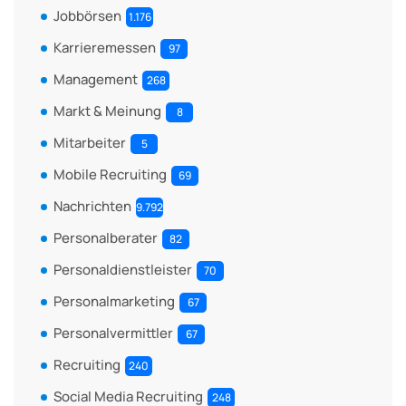
Jobbörsen
1.176
Karrieremessen
97
Management
268
Markt & Meinung
8
Mitarbeiter
5
Mobile Recruiting
69
Nachrichten
9.792
Personalberater
82
Personaldienstleister
70
Personalmarketing
67
Personalvermittler
67
Recruiting
240
Social Media Recruiting
248