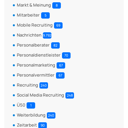
Markt & Meinung
8
Mitarbeiter
5
Mobile Recruiting
69
Nachrichten
9.792
Personalberater
82
Personaldienstleister
70
Personalmarketing
67
Personalvermittler
67
Recruiting
240
Social Media Recruiting
248
Ü50
1
Weiterbildung
240
Zeitarbeit
90