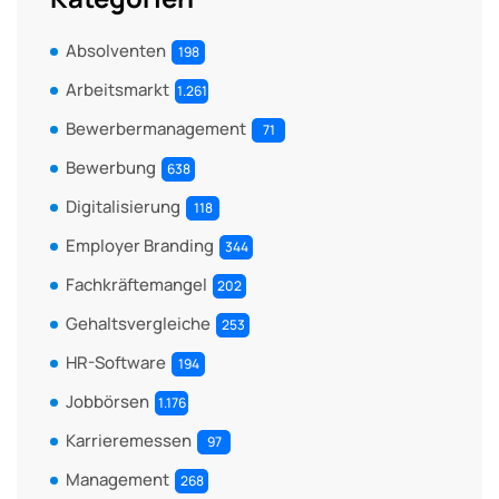
Absolventen
198
Arbeitsmarkt
1.261
Bewerbermanagement
71
Bewerbung
638
Digitalisierung
118
Employer Branding
344
Fachkräftemangel
202
Gehaltsvergleiche
253
HR-Software
194
Jobbörsen
1.176
Karrieremessen
97
Management
268