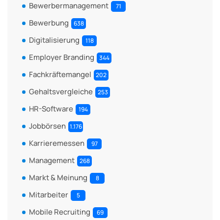
Bewerbermanagement
71
Bewerbung
638
Digitalisierung
118
Employer Branding
344
Fachkräftemangel
202
Gehaltsvergleiche
253
HR-Software
194
Jobbörsen
1.176
Karrieremessen
97
Management
268
Markt & Meinung
8
Mitarbeiter
5
Mobile Recruiting
69