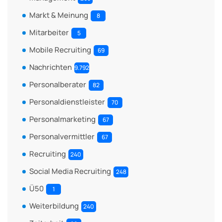
Markt & Meinung
8
Mitarbeiter
5
Mobile Recruiting
69
Nachrichten
9.792
Personalberater
82
Personaldienstleister
70
Personalmarketing
67
Personalvermittler
67
Recruiting
240
Social Media Recruiting
248
Ü50
1
Weiterbildung
240