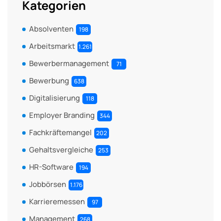
Kategorien
Absolventen
198
Arbeitsmarkt
1.261
Bewerbermanagement
71
Bewerbung
638
Digitalisierung
118
Employer Branding
344
Fachkräftemangel
202
Gehaltsvergleiche
253
HR-Software
194
Jobbörsen
1.176
Karrieremessen
97
Management
268